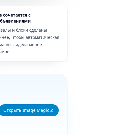
 сочетается с
объявлениями
валы и блоки сделаны
йнее, чтобы автоматическая
ма выглядела менее
чиво.
Открыть Image Magic