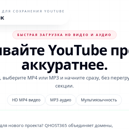
3 аудио
 ДЛЯ СОХРАНЕНИЯ YOUTUBE
ик
БЫСТРАЯ ЗАГРУЗКА HD ВИДЕО И АУДИО
вайте YouTube п
аккуратнее.
у, выберите MP4 или MP3 и начните сразу, без перег
секции.
HD MP4 видео
MP3 аудио
Мультиязычность
 для нового проекта? QHOST365 объединяет домены,