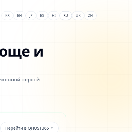
KR
EN
JP
ES
HI
RU
UK
ZH
роще и
руженной первой
Перейти в QHOST365