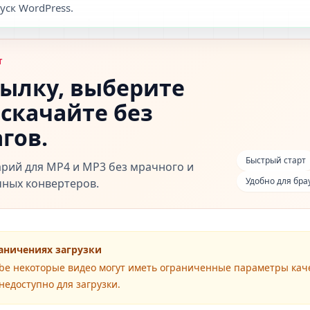
уск WordPress.
Т
сылку, выберите
 скачайте без
гов.
Быстрый старт
арий для MP4 и MP3 без мрачного и
Удобно для бра
чных конвертеров.
аничениях загрузки
ube некоторые видео могут иметь ограниченные параметры каче
недоступно для загрузки.