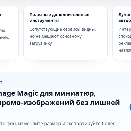
а
Полезные дополнительные
Лучше
инструменты
авто
Сопутствующие сервисы видны,
Интер
елю
но не мешают основному
споко
айлу.
загрузчику.
рекла
навяз
Т
mage Magic для миниатюр,
промо-изображений без лишней
те фон, изменяйте размер и экспортируйте более